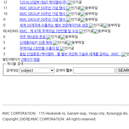
12
[2016 산업부 대상] 케이엠씨(주)
11
KMC GROUP 30주년 기념 행사
10
KMC GROUP 30주년 기념 행사
9
KMC GROUP 30주년 기념 행사
8
세계 30개국에 수출하는 밸브 전문메이커로 성장
READING
KMC , 제 47회 무역의날 3천만불 탑 수상
6
여주 제3공장 준공
5
신제품(NEP) 인증 획득
4
무역의날 2천만불 수출의 탑
3
동탑 산업훈장/케이엠씨‥볼 밸브 국산화 기술로 세계를 감싸는 `KMC`
열린
1
페이지
2
페이지
맨끝
게시물 검색
검색대상
검색어
필수
KMC CORPORATION.. 115 Heukseok-ro, Ganam-eup, Yeoju-city, Kyounggi-do, So
Copyright 2007© KMC CORPORATION. All rights reserved.